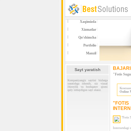
Xaqimizda
Xizmatlar
Qo'shimcha
Portfolio
Manzil
BAJARI
Sayt yaratish
"Fotis Sugu
Kompaniyangiz saytini bizlarga
yaratishga ishonib, siz vizual
chiroylik va boshqaruv qismi
Компан
quly ishlaydigon sayt olasiz.
Online 
"FOTI
INTERN
"Fotis 
Internetdagi