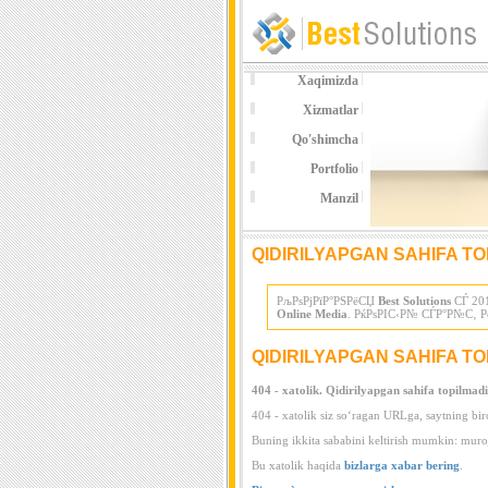
Xaqimizda
Xizmatlar
Qo'shimcha
Portfolio
Manzil
QIDIRILYAPGAN SAHIFA TO
РљРѕРјРїР°РЅРёСЏ
Best Solutions
СЃ 201
Online Media
. РќРѕРІС‹Р№ СЃР°Р№С‚ Р
QIDIRILYAPGAN SAHIFA TOP
404 - xatolik. Qidirilyapgan sahifa topilmadi
404 - xatolik siz so‘ragan URLga, saytning bir
Buning ikkita sababini keltirish mumkin: muro
Bu xatolik haqida
bizlarga xabar bering
.