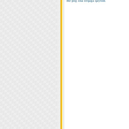
Bir pog`ona orqaga qaytish
.