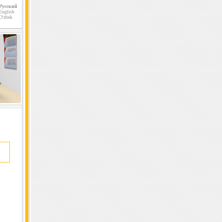
Русский
English
O'zbek