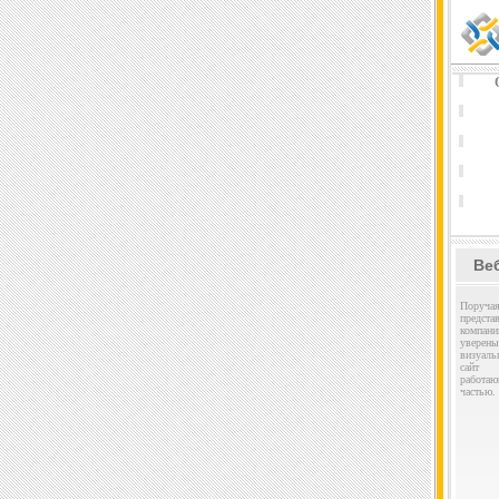
Ве
Поруч
предс
компани
увере
визуал
сайт 
работа
частью.