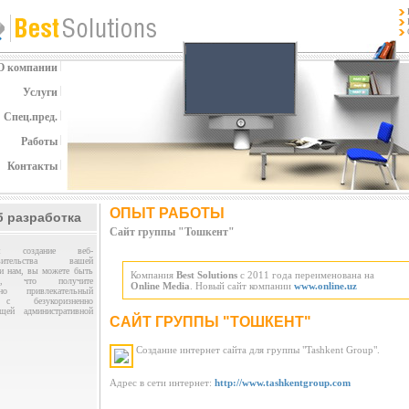
О компании
Услуги
Спец.пред.
Работы
Контакты
ОПЫТ РАБОТЫ
б разработка
Сайт группы "Тошкент"
ая создание веб-
тавительства вашей
и нам, вы можете быть
Компания
Best Solutions
с 2011 года переименована на
ны, что получите
Online Media
. Новый сайт компании
www.online.uz
ьно привлекательный
с безукоризненно
ющей административной
САЙТ ГРУППЫ "ТОШКЕНТ"
Создание интернет сайта для группы "Tashkent Group".
Адрес в сети интернет:
http://www.tashkentgroup.com